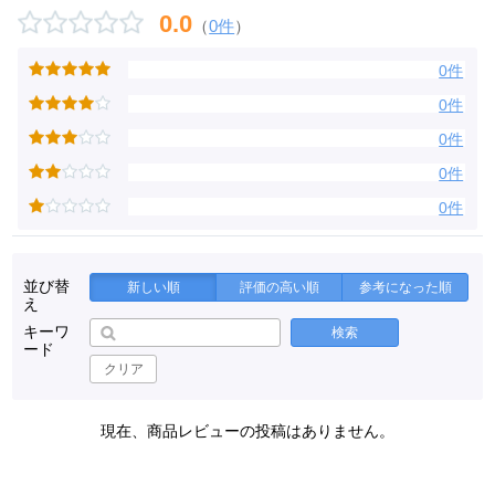
0.0
（
0件
）
0件
0件
0件
0件
0件
並び替
新しい順
評価の高い順
参考になった順
え
キーワ
検索
ード
クリア
現在、商品レビューの投稿はありません。