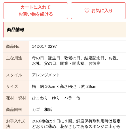
カートに入れて
お気に入り
お買い物を続ける
商品情報
商品No.
14D017-0297
主な用途
母の日、誕生日、敬老の日、結婚記念日、お祝、
お礼、父の日、開業・開店祝、お彼岸
スタイル
アレンジメント
サイズ
幅：約 30cm × 高さ/長さ：約 28cm
花材・資材
ひまわり ゆり バラ 他
商品同梱
カゴ 和紙
お手入れ方
水の補給は１日に１回。鮮度保持剤利用時は規定
法
どおりに薄め、花がさしてあるスポンジに上から