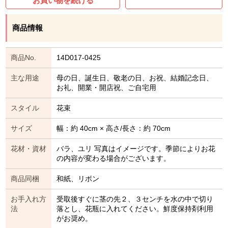
お買い物を続ける
商品情報
商品No.
14D017-0425
主な用途
母の日、誕生日、敬老の日、お祝、結婚記念日、
お礼、開業・開店祝、ご自宅用
スタイル
花束
サイズ
幅：約 40cm × 高さ/長さ：約 70cm
花材・資材
バラ、ユリ 写真はイメージです。季節によりお花
の内容が変わる場合がございます。
商品同梱
和紙、リボン
お手入れ方
受取後すぐに茎の先２、３センチを水の中で切り
法
落とし、花瓶に入れてください。鮮度保持剤利用
がお奨め。