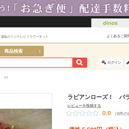
よくあるご質
ト通販のフジテレビフラワーネット
商品検索
ログイン
 ♪♪
ラビアンローズ！ バラ
レビューを投稿する
0.0
（0件