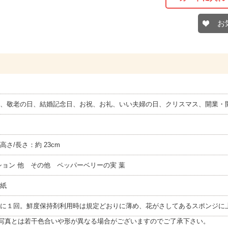
お
、敬老の日、結婚記念日、お祝、お礼、いい夫婦の日、クリスマス、開業・開
 高さ/長さ：約 23cm
ション 他 その他 ペッパーベリーの実 葉
紙
に１回。鮮度保持剤利用時は規定どおりに薄め、花がさしてあるスポンジに
写真とは若干色合いや形が異なる場合がございますのでご了承下さい。