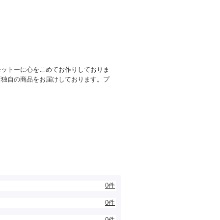
モットーに心をこめてお作りしておりま
店独自の商品をお届けしております。プ
0件
0件
0件