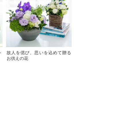
ト
故人を偲び、思いを込めて贈る
お供えの花