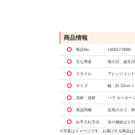
商品情報
商品No.
14D017-0080
主な用途
母の日、誕生日
スタイル
アレンジメント
サイズ
幅：約 22cm ×
花材・資材
バラ カーネー
商品同梱
足高のカゴ 和
お手入れ方法
水の補給は１日
※写真はイメージです。お届けする商品は