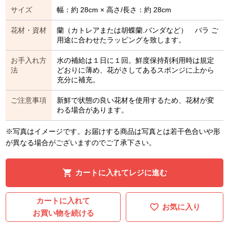
サイズ
幅：約 28cm × 高さ/長さ：約 28cm
花材・資材
蘭（カトレアまたは胡蝶蘭.バンダなど） バラ ご
用途に合わせたラッピングを致します。
お手入れ方
水の補給は１日に１回。鮮度保持剤利用時は規定
法
どおりに薄め、花がさしてあるスポンジに上から
充分に補充。
ご注意事項
新鮮で状態の良い花材を使用するため、花材が変
わる場合があります。
※写真はイメージです。お届けする商品は写真とは若干色合いや形
が異なる場合がございますのでご了承下さい。
カートに入れてレジに進む
カートに入れて
お気に入り
お買い物を続ける