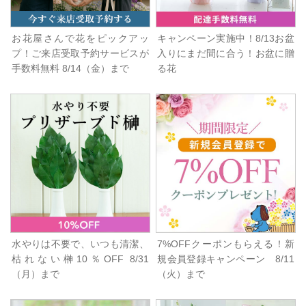
お花屋さんで花をピックアッ
キャンペーン実施中！8/13お盆
プ！ご来店受取予約サービスが
入りにまだ間に合う！お盆に贈
手数料無料 8/14（金）まで
る花
水やりは不要で、いつも清潔、
7%OFFクーポンもらえる！新
枯れない榊10％OFF 8/31
規会員登録キャンペーン 8/11
（月）まで
（火）まで