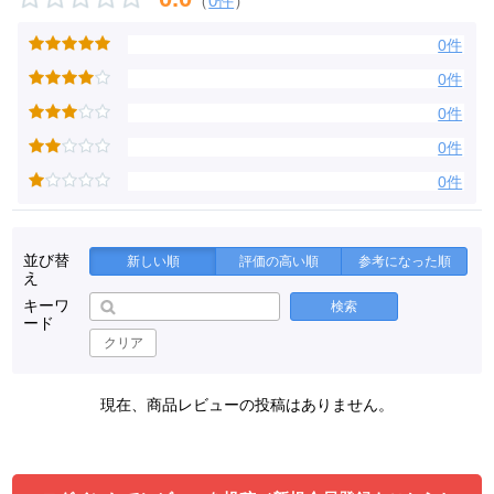
（
0件
）
0件
0件
0件
0件
0件
並び替
新しい順
評価の高い順
参考になった順
え
キーワ
検索
ード
クリア
現在、商品レビューの投稿はありません。