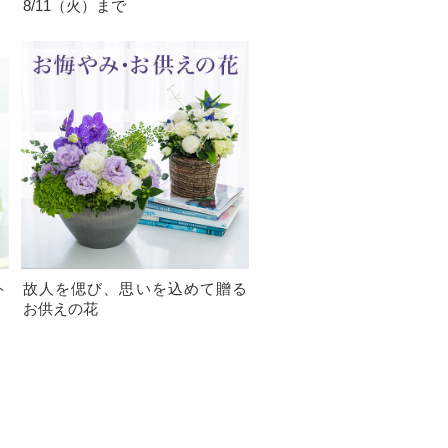
8/11（火）まで
ト
故人を偲び、思いを込めて贈る
お供えの花