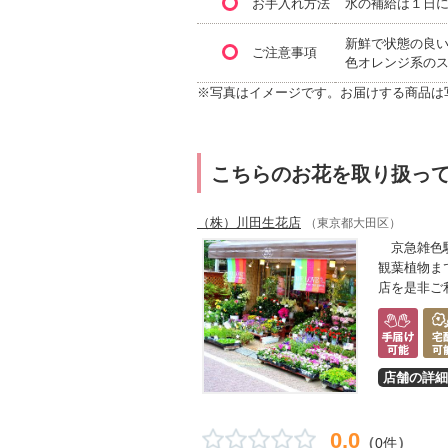
お手入れ方法
水の補給は１日
新鮮で状態の良
ご注意事項
色オレンジ系の
※写真はイメージです。お届けする商品は
こちらのお花を取り扱っ
（株）川田生花店
（東京都大田区）
京急雑色駅
観葉植物ま
店を是非ご
店舗の詳細
0.0
（
）
0件