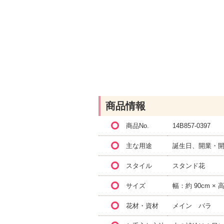
商品情報
商品No.
14B857-0397
主な用途
誕生日、開業・開
スタイル
スタンド花
サイズ
幅：約 90cm × 
花材・資材
メイン バラ