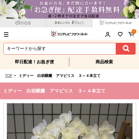
0
即日配達！お急ぎ便
商品検索
TOP
>
ミディー 白胡蝶蘭 アマビリス ３～４本立て
ミディー 白胡蝶蘭 アマビリス ３～４本立て