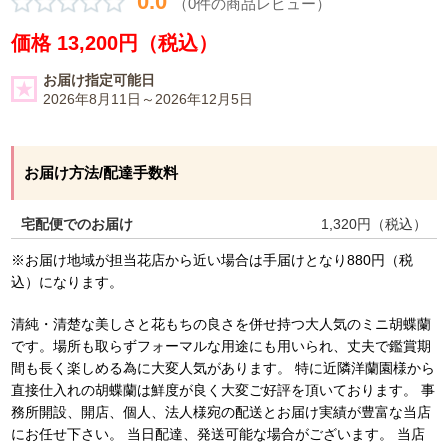
0.0
（0件の商品レビュー）
価格 13,200円（税込）
お届け指定可能日
2026年8月11日～2026年12月5日
お届け方法/配達手数料
宅配便でのお届け
1,320
円（税込）
※お届け地域が担当花店から近い場合は手届けとなり880円（税
込）になります。
清純・清楚な美しさと花もちの良さを併せ持つ大人気のミニ胡蝶蘭
です。場所も取らずフォーマルな用途にも用いられ、丈夫で鑑賞期
間も長く楽しめる為に大変人気があります。 特に近隣洋蘭園様から
直接仕入れの胡蝶蘭は鮮度が良く大変ご好評を頂いております。 事
務所開設、開店、個人、法人様宛の配送とお届け実績が豊富な当店
にお任せ下さい。 当日配達、発送可能な場合がございます。 当店