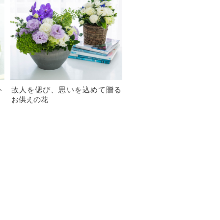
ト
故人を偲び、思いを込めて贈る
お供えの花