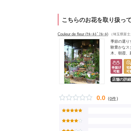
こちらのお花を取り扱っ
Couleur de fleur (ｸﾙｰﾙﾄﾞﾌﾙｰﾙ)
（埼玉県富士
季節の選り
験豊かなス
木、朝霞、
店舗の詳細
0.0
（
）
0件