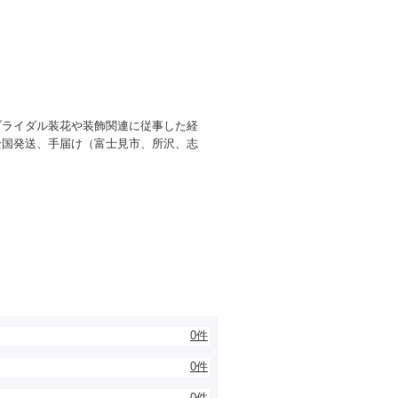
ブライダル装花や装飾関連に従事した経
全国発送、手届け（富士見市、所沢、志
0件
0件
0件