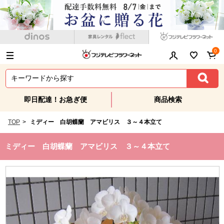
0
即日配達！お急ぎ便
商品検索
TOP
>
ミディー 白胡蝶蘭 アマビリス ３～４本立て
ミディー 白胡蝶蘭 アマビリス ３～４本立て