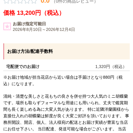
0.0
（0件の商品レビュー）
価格 13,200円（税込）
お届け指定可能日
2026年8月10日～2026年12月4日
お届け方法/配達手数料
宅配便でのお届け
1,320
円（税込）
※お届け地域が担当花店から近い場合は手届けとなり880円（税
込）になります。
清純・清楚な美しさと花もちの良さを併せ持つ大人気のミニ胡蝶蘭
です。場所も取らずフォーマルな用途にも用いられ、丈夫で鑑賞期
間も長く楽しめる為に大変人気があります。 特に近隣洋蘭園様から
直接仕入れの胡蝶蘭は鮮度が良く大変ご好評を頂いております。 事
務所開設、開店、個人、法人様宛の配送とお届け実績が豊富な当店
にお任せ下さい。 当日配達、発送可能な場合がございます。 当店