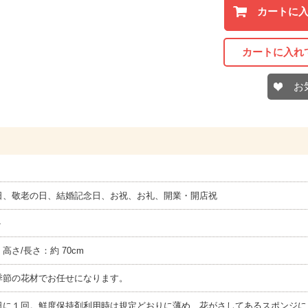
カートに
カートに入れ
お
日、敬老の日、結婚記念日、お祝、お礼、開業・開店祝
ト
× 高さ/長さ：約 70cm
季節の花材でお任せになります。
日に１回。鮮度保持剤利用時は規定どおりに薄め、花がさしてあるスポンジに