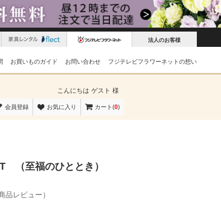
法人のお客様
問
お買いものガイド
お問い合わせ
フジテレビフラワーネットの想い
こんにちは
ゲスト 様
会員登録
お気に入り
カート(
0
)
ENT （至福のひととき）
の商品レビュー）