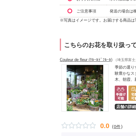
ご注意事項
発送の場合は
※写真はイメージです。お届けする商品は
こちらのお花を取り扱っ
Couleur de fleur (ｸﾙｰﾙﾄﾞﾌﾙｰﾙ)
（埼玉県富士
季節の選り
験豊かなス
木、朝霞、
店舗の詳細
0.0
（
）
0件