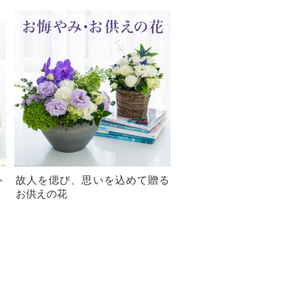
ト
故人を偲び、思いを込めて贈る
お供えの花