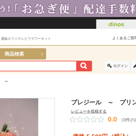
よくあるご質
ト通販のフジテレビフラワーネット
商品検索
ログイン
ク ～
プレジール ～ プリ
レビューを投稿する
0.0
（0件