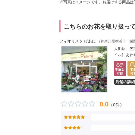
※写真はイメージです。お届けする商品は
こちらのお花を取り扱っ
フィオリスタ ぴあに
（神奈川県横浜市 栄
大船駅、笠
イルにあわせた花
店舗の詳細
0.0
（
）
0件