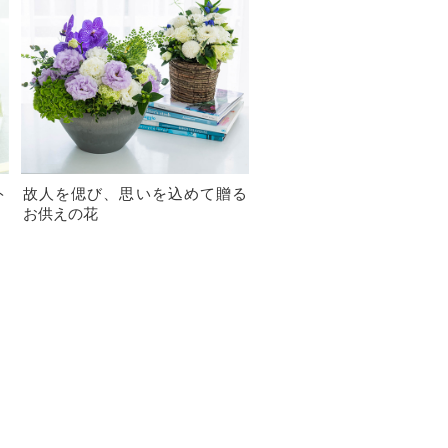
ト
故人を偲び、思いを込めて贈る
お供えの花