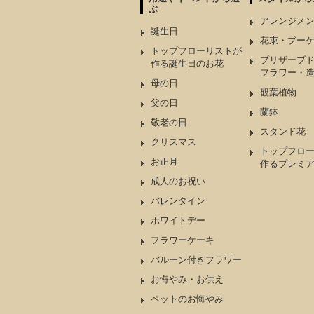
ぶ
アレンジメ
誕生日
花束・ブー
トップフローリストが
プリザーブ
作る誕生日のお花
フラワー・
母の日
観葉植物
父の日
蘭鉢
敬老の日
スタンド花
クリスマス
トップフロ
お正月
作るプレミ
成人のお祝い
バレンタイン
ホワイトデー
フラワーケーキ
バルーン付きフラワー
お悔やみ・お供え
ペットのお悔やみ