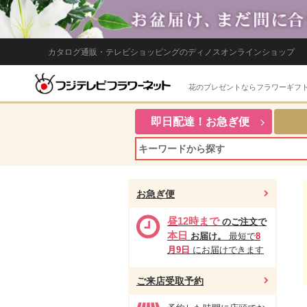
カタログ通販・テレビショッピングのディノスオンラインショップ
花のプレゼントならフラワーギフ
即日配達！お急ぎ便
お急ぎ便
昼12時まで
のご注文で
本日
お届け。
最短で
8
月9日
にお届けできます
ご来店受取予約