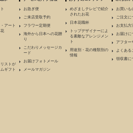
ント
お急ぎ便
めざましテレビで紹介
お買いも
されたお花
ケ
ご来店受取予約
ご注文に
日本花職杯
ド・アート
フラワー定期便
お支払方
造花
トップデザイナーによ
海外から日本への花贈
お届けに
る素敵なアレンジメン
り
ト
アフター
こだわりメッセージカ
用途別・花の種類別の
よくある
ード
情報
領収書に
お届けフォトメール
ーリストが
アムギフト
メールマガジン