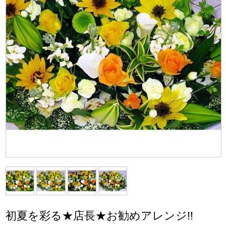
初夏を彩る★店長★お勧めアレンジ!!