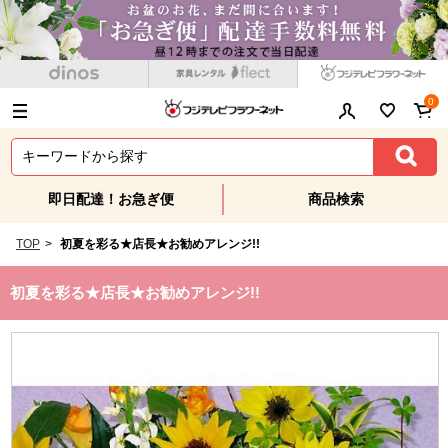
0
即日配達！お急ぎ便
商品検索
TOP
>
初夏を彩る★店長★お勧めアレンジ!!
初夏を彩る★店長★お勧めアレンジ!!