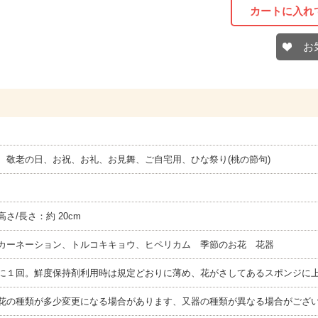
カートに入れ
お
、敬老の日、お祝、お礼、お見舞、ご自宅用、ひな祭り(桃の節句)
 高さ/長さ：約 20cm
カーネーション、トルコキキョウ、ヒペリカム 季節のお花 花器
に１回。鮮度保持剤利用時は規定どおりに薄め、花がさしてあるスポンジに
花の種類が多少変更になる場合があります、又器の種類が異なる場合がござ