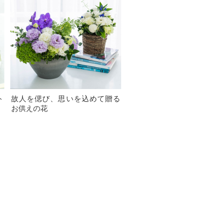
ト
故人を偲び、思いを込めて贈る
お供えの花