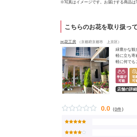
※写真はイメージです。お届けする商品は
こちらのお花を取り扱っ
㈱花工房
（京都府京都市 上京区）
緑豊かな観
軽に立ち寄
軽に何でも
店舗の詳細
0.0
（
）
0件