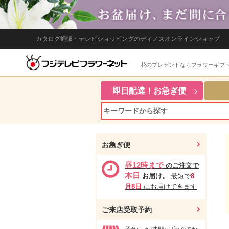
カタログ通販・テレビショッピングのディノスオンラインショップ
花のプレゼントならフラワーギフ
即日配達！お急ぎ便
お急ぎ便
昼12時まで
のご注文で
本日
お届け。
最短で
8
月8日
にお届けできます
ご来店受取予約