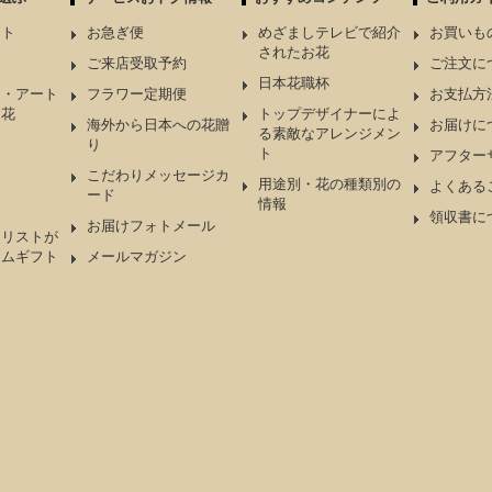
ント
お急ぎ便
めざましテレビで紹介
お買いも
されたお花
ケ
ご来店受取予約
ご注文に
日本花職杯
ド・アート
フラワー定期便
お支払方
造花
トップデザイナーによ
海外から日本への花贈
お届けに
る素敵なアレンジメン
り
ト
アフター
こだわりメッセージカ
用途別・花の種類別の
よくある
ード
情報
領収書に
お届けフォトメール
ーリストが
アムギフト
メールマガジン