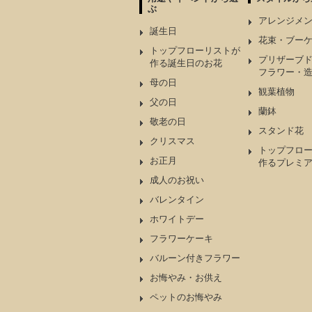
ぶ
アレンジメ
誕生日
花束・ブー
トップフローリストが
プリザーブ
作る誕生日のお花
フラワー・
母の日
観葉植物
父の日
蘭鉢
敬老の日
スタンド花
クリスマス
トップフロ
お正月
作るプレミ
成人のお祝い
バレンタイン
ホワイトデー
フラワーケーキ
バルーン付きフラワー
お悔やみ・お供え
ペットのお悔やみ