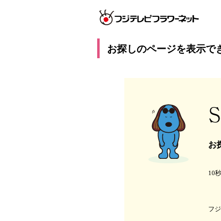
お探しのページを表示で
お
10
フ