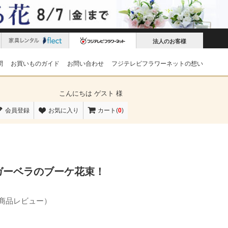
法人のお客様
問
お買いものガイド
お問い合わせ
フジテレビフラワーネットの想い
こんにちは
ゲスト 様
会員登録
お気に入り
カート(
0
)
ガーベラのブーケ花束！
の商品レビュー）