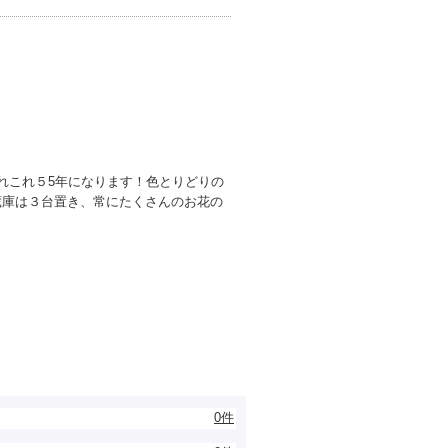
れこれ５5年になります！色とりどりの
蔵庫は３台置き、常にたくさんのお花の
0件