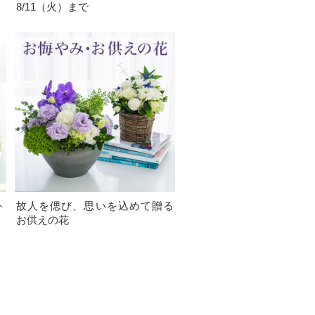
8/11（火）まで
ト
故人を偲び、思いを込めて贈る
お供えの花