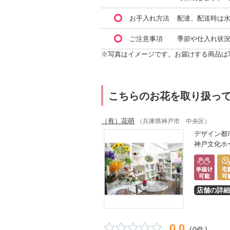
お手入れ方法
配達、配送時は
ご注意事項
季節や仕入れ状
※写真はイメージです。お届けする商品は
こちらのお花を取り扱っ
（有）花萌
（兵庫県神戸市 中央区）
デザイン都
神戸文化ホ
店舗の詳細
0.0
（
）
0件