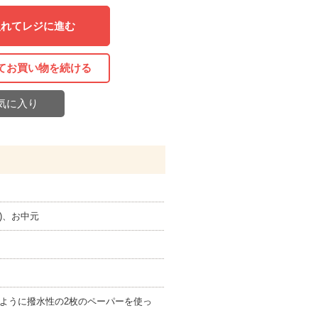
入れてレジに進む
てお買い物を続ける
気に入り
)、お中元
ように撥水性の2枚のペーパーを使っ