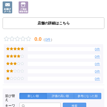
店舗の詳細はこちら
0.0
（
0件
）
0件
0件
0件
0件
0件
並び替
新しい順
評価の高い順
参考になった順
え
キーワ
検索