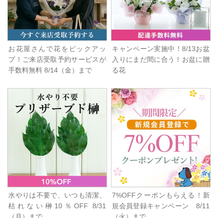
お花屋さんで花をピックアッ
キャンペーン実施中！8/13お盆
プ！ご来店受取予約サービスが
入りにまだ間に合う！お盆に贈
手数料無料 8/14（金）まで
る花
水やりは不要で、いつも清潔、
7%OFFクーポンもらえる！新
枯れない榊10％OFF 8/31
規会員登録キャンペーン 8/11
（月）まで
（火）まで