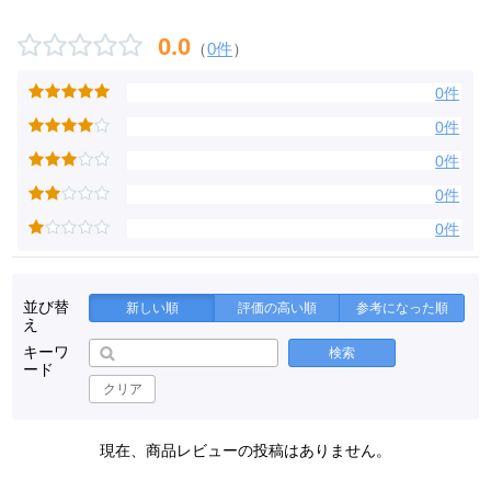
0.0
（
0件
）
0件
0件
0件
0件
0件
並び替
新しい順
評価の高い順
参考になった順
え
キーワ
検索
ード
クリア
現在、商品レビューの投稿はありません。