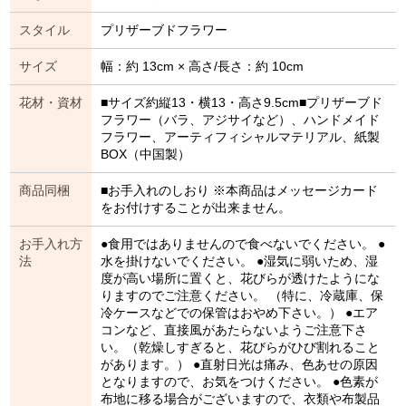
スタイル
プリザーブドフラワー
サイズ
幅：約 13cm × 高さ/長さ：約 10cm
花材・資材
■サイズ約縦13・横13・高さ9.5cm■プリザーブド
フラワー（バラ、アジサイなど）、ハンドメイド
フラワー、アーティフィシャルマテリアル、紙製
BOX（中国製）
商品同梱
■お手入れのしおり ※本商品はメッセージカード
をお付けすることが出来ません。
お手入れ方
●食用ではありませんので食べないでください。 ●
法
水を掛けないでください。 ●湿気に弱いため、湿
度が高い場所に置くと、花びらが透けたようにな
りますのでご注意ください。 （特に、冷蔵庫、保
冷ケースなどでの保管はおやめ下さい。） ●エア
コンなど、直接風があたらないようご注意下さ
い。（乾燥しすぎると、花びらがひび割れること
があります。） ●直射日光は痛み、色あせの原因
となりますので、お気をつけください。 ●色素が
布地に移る場合がございますので、衣類や布製品