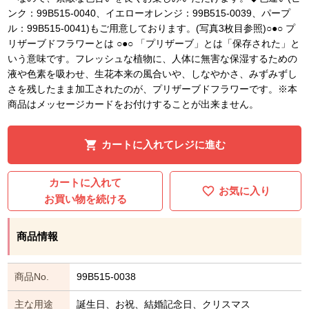
ンク：99B515-0040、イエローオレンジ：99B515-0039、パープ
ル：99B515-0041)もご用意しております。(写真3枚目参照)○●○ プ
リザーブドフラワーとは ○●○ 「プリザーブ」とは「保存された」と
いう意味です。フレッシュな植物に、人体に無害な保湿するための
液や色素を吸わせ、生花本来の風合いや、しなやかさ、みずみずし
さを残したまま加工されたのが、プリザーブドフラワーです。※本
商品はメッセージカードをお付けすることが出来ません。
カートに入れてレジに進む
カートに入れて
お気に入り
お買い物を続ける
商品情報
商品No.
99B515-0038
主な用途
誕生日、お祝、結婚記念日、クリスマス