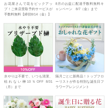
お花屋さんで花をピックアッ
8月のお盆に配達手数料無料キ
プ！ご来店受取予約サービスが
ャンペーン 8/7（金）まで
手数料無料【締切8/14（金）】
水やりは不要で、いつも清潔、
隔月ごとに新商品！トップフロ
枯れない榊10％OFF 8/31
ーリストが作る特別な誕生日フ
（月）まで
ラワーアレンジメント