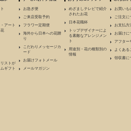
ント
お急ぎ便
めざましテレビで紹介
お買いも
されたお花
ケ
ご来店受取予約
ご注文に
日本花職杯
ド・アート
フラワー定期便
お支払方
造花
トップデザイナーによ
海外から日本への花贈
お届けに
る素敵なアレンジメン
り
ト
アフター
こだわりメッセージカ
用途別・花の種類別の
よくある
ード
情報
領収書に
お届けフォトメール
ーリストが
アムギフト
メールマガジン