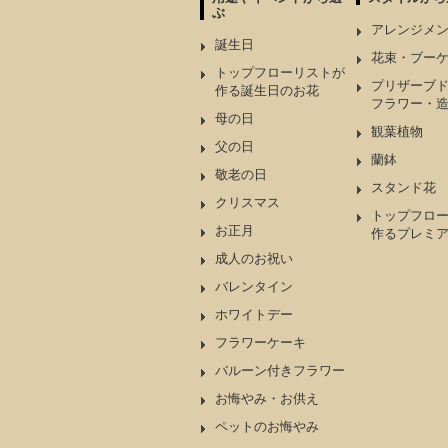
ぶ
アレンジメ
誕生日
花束・ブー
トップフローリストが
プリザーブ
作る誕生日のお花
フラワー・
母の日
観葉植物
父の日
蘭鉢
敬老の日
スタンド花
クリスマス
トップフロ
お正月
作るプレミ
成人のお祝い
バレンタイン
ホワイトデー
フラワーケーキ
バルーン付きフラワー
お悔やみ・お供え
ペットのお悔やみ