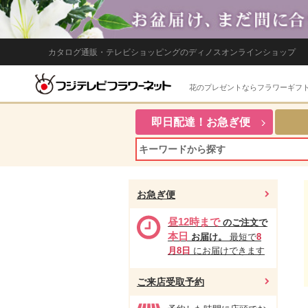
カタログ通販・テレビショッピングのディノスオンラインショップ
花のプレゼントならフラワーギフ
即日配達！お急ぎ便
お急ぎ便
昼12時まで
のご注文で
本日
お届け。
最短で
8
月8日
にお届けできます
ご来店受取予約