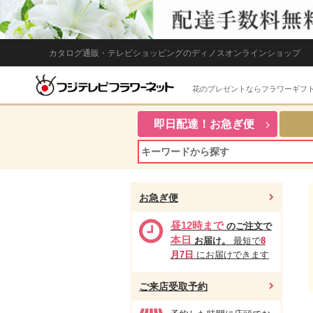
カタログ通販・テレビショッピングのディノスオンラインショップ
花のプレゼントならフラワーギフ
即日配達！お急ぎ便
お急ぎ便
昼12時まで
のご注文で
本日
お届け。
最短で
8
月7日
にお届けできます
ご来店受取予約