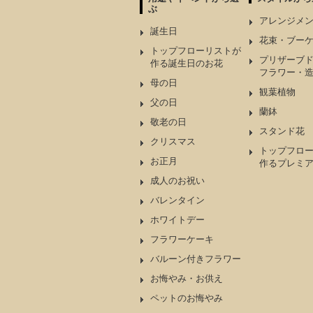
ぶ
アレンジメ
誕生日
花束・ブー
トップフローリストが
プリザーブ
作る誕生日のお花
フラワー・
母の日
観葉植物
父の日
蘭鉢
敬老の日
スタンド花
クリスマス
トップフロ
お正月
作るプレミ
成人のお祝い
バレンタイン
ホワイトデー
フラワーケーキ
バルーン付きフラワー
お悔やみ・お供え
ペットのお悔やみ