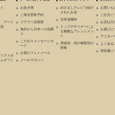
ント
お急ぎ便
めざましテレビで紹介
お買いも
されたお花
ケ
ご来店受取予約
ご注文に
日本花職杯
ド・アート
フラワー定期便
お支払方
造花
トップデザイナーによ
海外から日本への花贈
お届けに
る素敵なアレンジメン
り
ト
アフター
こだわりメッセージカ
用途別・花の種類別の
よくある
ード
情報
領収書に
お届けフォトメール
ーリストが
アムギフト
メールマガジン