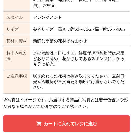
用)、お中元
スタイル
アレンジメント
サイズ
参考サイズ 高さ：約60～65㎝×幅：約35～40㎝
花材・資材
新鮮な季節の花材でおまかせ
お手入れ方
水の補給は１日に１回。鮮度保持剤利用時は規定
法
どおりに薄め、花がさしてあるスポンジに上から
充分に補充。
ご注意事項
咲き終わった花柄は摘み取ってください。直射日
光や冷暖房が直接当たる場所には置かないでくだ
さい。
※写真はイメージです。お届けする商品は写真とは若干色合いや形
が異なる場合がございますのでご了承下さい。
カートに入れてレジに進む