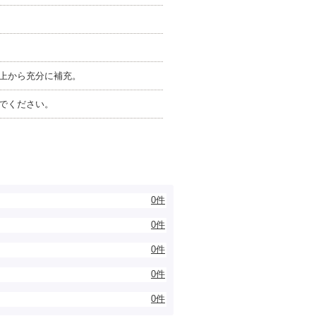
上から充分に補充。
でください。
0件
0件
0件
0件
0件