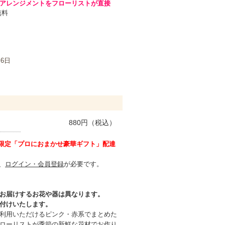
アレンジメントをフローリストが直接
無料
月6日
880
円（税込）
様限定「プロにおまかせ豪華ギフト」配達
、
ログイン・会員登録
が必要です。
お届けするお花や器は異なります。
付けいたします。
利用いただけるピンク・赤系でまとめた
ローリストが季節の新鮮な花材でお作り