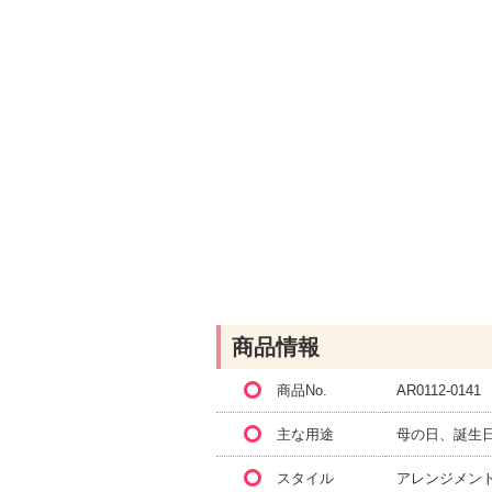
商品情報
商品No.
AR0112-0141
主な用途
母の日、誕生
スタイル
アレンジメン