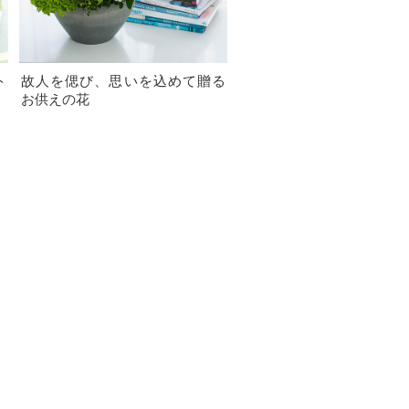
ト
故人を偲び、思いを込めて贈る
お供えの花