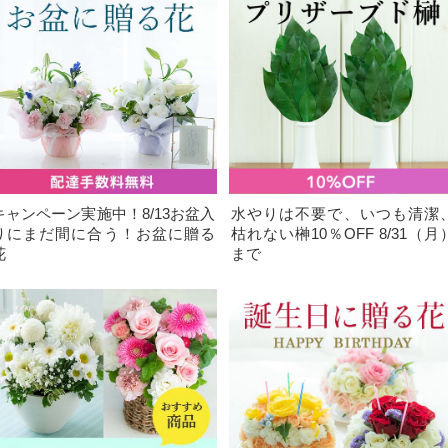
キャンペーン実施中！8/13お盆入
水やりは不要で、いつも清潔
りにまだ間に合う！お盆に贈る
枯れない榊10％OFF 8/31（月
花
まで