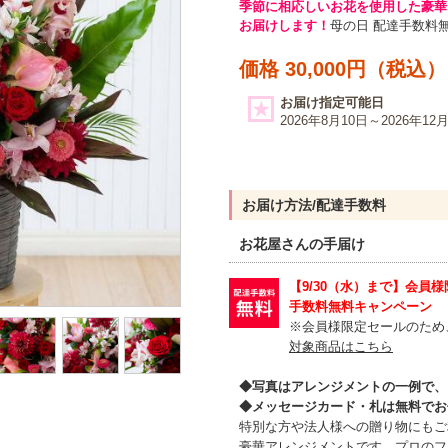
季節に相応しいお花を使用した豪華
お届けします！
母の日 配達手数料
価格 30,000円（税込）
お届け指定可能日
2026年8月10日～2026年12
お届け方法/配達手数料
お花屋さんの手届け
【9/30（水）まで】会員
手数料無料キャンペーン
※会員様限定セールのため
対象商品はこちら
◆写真はアレンジメントの一例で、
◆メッセージカード・札は無料でお
特別な方や法人様への贈り物にもご
豪華アレンジメントです。プロのフ