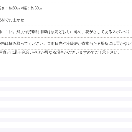
さ：約80㎝×幅：約50㎝
花材でおまかせ
日に１回。鮮度保持剤利用時は規定どおりに薄め、花がさしてあるスポンジに
花柄は摘み取ってください。直射日光や冷暖房が直接当たる場所には置かない
写真とは若干色合いや形が異なる場合がございますのでご了承下さい。