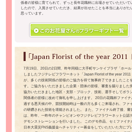
係者の皆様に育てられて、ずっと長年花職杯に出場させていただいて
したので、入賞させていただき、結果が出せたことを本当にありがた
思っています。
7月19日、20日の2日間、昨年同様に大手町サンケイプラザ「ホー
しましたフジテレビフラワーネット「Japan Florist of the year 20
が、多くの技術関係の皆様のご協力を得て無事終了できましたこと
す。ご協力をいただきました企業・団体の皆様、審査を賜りました
協力いただきました地区・支部・ブロック、技術、選手そしてボラ
関係者の皆様に改めて御礼を申し上げます。 20日の花職杯ファイナ
過する悪天候の中、競技開始時は一般の方も多くご来場され、ファ
の研鑽された技術を堪能されました。 また、ファイナル終了後、審
は、昨年、一昨年のチャンピオンやフジテレビフラワーネット公認
デモンストレーションを行いました。 このデモ作品、セミファイナ
日本大震災FNS義援金へチャリティー募金をしていただいた方にプ