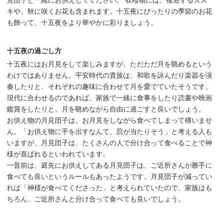
見団子と一緒にお供えしてください。 収穫物には、後述するスス
キや、秋に咲くお花も含まれます。十五夜にぴったりの季節のお花
も飾って、十五夜をより華やかに彩りましょう。
十五夜の過ごし方
十五夜にはお月見をして楽しみますが、ただただ月を眺めるという
わけではありません。平安時代の貴族は、和歌を詠んだり楽器を演
奏したりと、それぞれの趣味に合わせて月を愛でていたそうです。
現代に合わせるのであれば、家族で一緒に食事をしたり読書や映画
鑑賞をしたりと、月を眺めながら自由に過ごすと良いでしょう。
お供え物の月見団子は、お月見をしながら食べてしまって構いませ
ん。「お供え物に手を出すなんて、罰が当たりそう」と考える人も
いますが、月見団子は、たくさんの人で分け合って食べることで神
様が喜ばれるといわれています。
一昔前は、庭先にお供えしてある月見団子は、ご近所さんが勝手に
食べても良いというルールもあったようです。月見団子が減ってい
れば「神様が食べてくださった」と考えられていたので、家族はも
ちろん、ご近所さんと分け合って食べても良いでしょう。