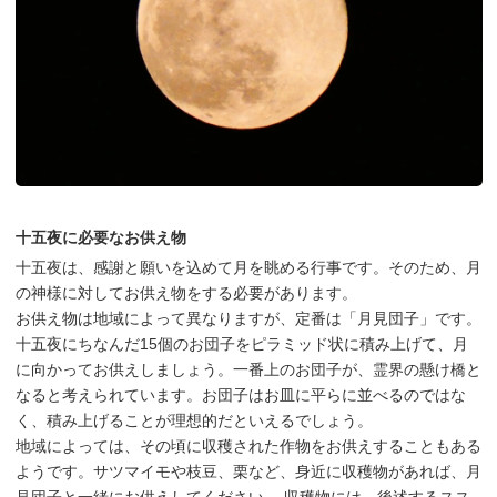
十五夜に必要なお供え物
十五夜は、感謝と願いを込めて月を眺める行事です。そのため、月
の神様に対してお供え物をする必要があります。
お供え物は地域によって異なりますが、定番は「月見団子」です。
十五夜にちなんだ15個のお団子をピラミッド状に積み上げて、月
に向かってお供えしましょう。一番上のお団子が、霊界の懸け橋と
なると考えられています。お団子はお皿に平らに並べるのではな
く、積み上げることが理想的だといえるでしょう。
地域によっては、その頃に収穫された作物をお供えすることもある
ようです。サツマイモや枝豆、栗など、身近に収穫物があれば、月