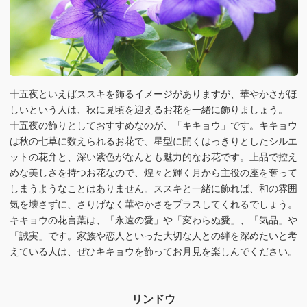
十五夜といえばススキを飾るイメージがありますが、華やかさがほ
しいという人は、秋に見頃を迎えるお花を一緒に飾りましょう。
十五夜の飾りとしておすすめなのが、「キキョウ」です。キキョウ
は秋の七草に数えられるお花で、星型に開くはっきりとしたシルエ
ットの花弁と、深い紫色がなんとも魅力的なお花です。上品で控え
めな美しさを持つお花なので、煌々と輝く月から主役の座を奪って
しまうようなことはありません。ススキと一緒に飾れば、和の雰囲
気を壊さずに、さりげなく華やかさをプラスしてくれるでしょう。
キキョウの花言葉は、「永遠の愛」や「変わらぬ愛」、「気品」や
「誠実」です。家族や恋人といった大切な人との絆を深めたいと考
えている人は、ぜひキキョウを飾ってお月見を楽しんでください。
リンドウ