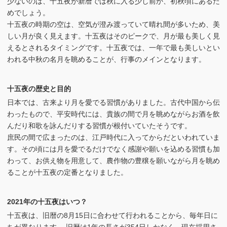
少ないのは、十五夜が新暦では秋に入る少し前か、初秋頃にあるた
めでしょう。
十五夜の時期の空は、空気が澄み渡っていて晴れ間が多いため、美
しい月が良く見えます。十五夜はそのピークで、月が最も美しく見
えるとされるタイミングです。十五夜では、一年で最も美しいとい
われる中秋の名月を眺めることが、行事のメインとなります。
十五夜の歴史と目的
日本では、古来より月を愛でる習慣がありました。古代中国から伝
わったもので、平安時代には、貴族の間で月を眺めながらお酒を飲
んだり和歌を詠んだりする習慣が根付いていたそうです。
庶民の間で広まったのは、江戸時代に入ってからだといわれていま
す。その頃には月を愛でるだけでなく感謝や願いを込める習慣も加
わって、お供え物を用意して、農作物の豊穣を願いながら月を眺め
ることが十五夜の定番となりました。
2021年の十五夜はいつ？
十五夜は、旧暦の8月15日に合わせて行われることから、毎年日に
ちが異なります。 旧暦は1年の長さが354日しかなく、現在採用さ