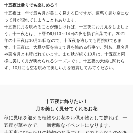
十五夜は曇りでも楽しめる？
十五夜は一年で最も月が美しく見える日ですが、運悪く曇り空にな
って月が隠れてしまうこともあります。
十五夜に月を眺めることが難しければ、十三夜にお月見をしましょ
う。十三夜とは、旧暦の9月13～14日の夜を指す言葉です。2021
年の十三夜は10月18日なので、十五夜を逃しても再挑戦できま
す。十三夜は、大豆や栗を備えて月を眺める行事で、別名、豆名月
や栗名月とも呼ばれています。まだ秋が続く10月は、十五夜と同
様に美しく月が眺められるシーズンです。十五夜の天候に関わら
ず、10月にも空を眺めて美しい月を観賞してみてください。
十五夜に飾りたい！
月を美しく見せてくれるお花
秋に見頃を迎える植物やお花をお供え物として飾れば、十
五夜が華やかで、一層素敵なイベントになります。
十五夜にぴったりの植物やお花には、どのようなものがあ