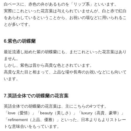
白ベースに、赤色の弁があるものを「リップ系」といいます。
実際にこれといった花言葉は与えられていませんが、白と赤で紅白
をあらわしているということから、お祝いの場などに用いられるこ
とが多いです。
6.紫色の胡蝶蘭
最近流通し始めた紫の胡蝶蘭にも、まだこれといった花言葉はあり
ません。
しかし、紫色は昔から高貴な色とされています。
高貴な見た目と相まって、上品な場や長寿のお祝いなどにも向いて
います。
7.英語全体での胡蝶蘭の花言葉
英語全体での胡蝶蘭の花言葉は、主にこちらの4つです。
「love（愛情）」「beauty（美しさ）」「luxury（高貴、豪華）」
「refinement（上品、優雅）」といった、日本よりもよりストレー
トな意味合いをもっています。