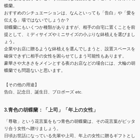
蝶蘭。
おすすめのシチュエーションは、なんといっても「告白」や「愛を
伝える」場ではないでしょうか？
胡蝶蘭にもいくつか種類がありますが、相手の自宅に置くことを前
提として、ミディサイズやミニサイズの小ぶりな鉢植えを選びまし
ょう。
企業やお店に贈るような鉢植えを選んでしまうと、設置スペースを
確保できずに相手の女性を困らせてしまう可能性もあります。
豪華さや大きさをメインとする夜のお店などの場合には、大輪の胡
蝶蘭でも問題ないと思います。
【その他の用途】
告白、記念日、誕生日、プロポーズ etc.
3.青色の胡蝶蘭：「上司」「年上の女性」
「尊敬」という花言葉をもつ青色の胡蝶蘭は、その花言葉がピッタ
リ合う女性へ贈りましょう。
日頃お世話になっている先輩や上司、年上の女性に贈るギフトとし