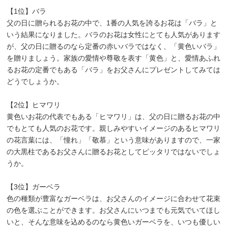
【1位】バラ
父の日に贈られるお花の中で、1番の人気を誇るお花は「バラ」と
いう結果になりました。バラのお花は女性にとても人気があります
が、父の日に贈るのなら定番の赤いバラではなく、「黄色いバラ」
を贈りましょう。家族の愛情や尊敬を表す「黄色」と、愛情あふれ
るお花の定番でもある「バラ」をお父さんにプレゼントしてみては
どうでしょうか。
【2位】ヒマワリ
黄色いお花の代表でもある「ヒマワリ」は、父の日に贈るお花の中
でもとても人気のお花です。親しみやすいイメージのあるヒマワリ
の花言葉には、「憧れ」「敬慕」という意味がありますので、一家
の大黒柱であるお父さんに贈るお花としてピッタリではないでしょ
うか。
【3位】ガーベラ
色の種類が豊富なガーベラは、お父さんのイメージに合わせて花束
の色を選ぶことができます。お父さんにいつまでも元気でいてほし
いと、そんな意味を込めるのなら黄色いガーベラを、いつも優しい