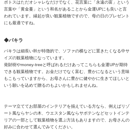
ポトスはただオシャレなだけでなく、花言葉に「永遠の富」という
言葉や「黄金蔓」という和名があることから金運UPにも良いと言
われています。縁起が良い観葉植物ですので、母の日のプレゼント
にも最適ですね。
◆パキラ
パキラは細長い幹が特徴的で、ソファの横などに置きたくなる中サ
イズの観葉植物になっています。
発財樹やmoney-treeと呼ばれるだけあってこちらも金運UPが期待
できる観葉植物です。お金だけでなく富む、豊かになるという意味
もこもっていますから、お母さんに豊かに健やかに生きてほしいと
いう願いを込めて贈るのもよいかもしれませんね。
テーマ立ててお部屋のインテリアを揃えている方なら、例えばリゾ
ート風ならヤシの木、ウエスタン風ならサボテンなどセットインテ
リアの一部として観葉植物を選ぶ方法もありますので、お母さんの
好みに合わせて選んでみてください。