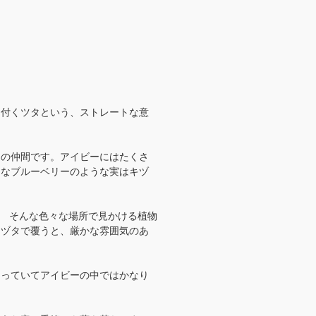
き付くツタという、ストレートな意
ーの仲間です。アイビーにはたくさ
さなブルーベリーのような実はキヅ
。 そんな色々な場所で見かける植物
キヅタで覆うと、厳かな雰囲気のあ
なっていてアイビーの中ではかなり