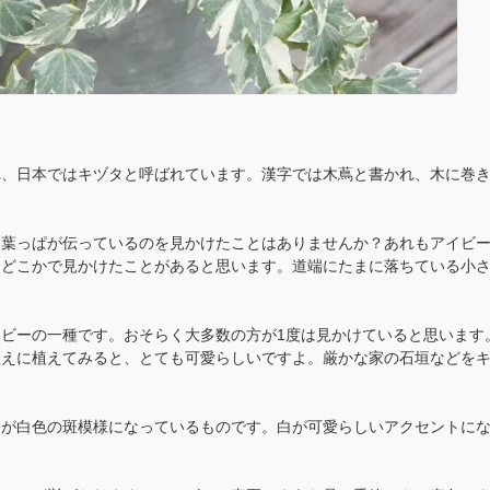
れ、日本ではキヅタと呼ばれています。漢字では木蔦と書かれ、木に巻
た葉っぱが伝っているのを見かけたことはありませんか？あれもアイビ
もどこかで見かけたことがあると思います。道端にたまに落ちている小
ビーの一種です。おそらく大多数の方が1度は見かけていると思います
植えに植えてみると、とても可愛らしいですよ。厳かな家の石垣などを
側が白色の斑模様になっているものです。白が可愛らしいアクセントに