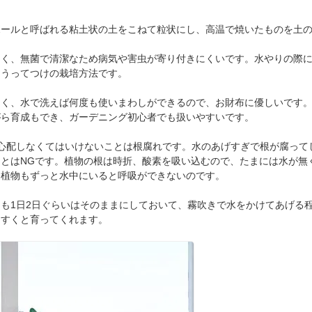
ボールと呼ばれる粘土状の土をこねて粒状にし、高温で焼いたものを土
なく、無菌で清潔なため病気や害虫が寄り付きにくいです。水やりの際
にうってつけの栽培方法です。
くく、水で洗えば何度も使いまわしができるので、お財布に優しいです
がら育成もでき、ガーデニング初心者でも扱いやすいです。
心配しなくてはいけないことは根腐れです。水のあげすぎで根が腐って
とはNGです。植物の根は時折、酸素を吸い込むので、たまには水が無
、植物もずっと水中にいると呼吸ができないのです。
も1日2日ぐらいはそのままにしておいて、霧吹きで水をかけてあげる
くすくと育ってくれます。