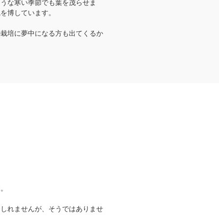
ような寒い季節でも葉を茂らせま
気を博しています。
の栽培に夢中になる方も出てくるか
？
す。
もしれませんが、そうではありませ