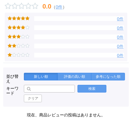
0.0
（
0件
）
0件
0件
0件
0件
0件
並び替
新しい順
評価の高い順
参考になった順
え
キーワ
検索
ード
クリア
現在、商品レビューの投稿はありません。