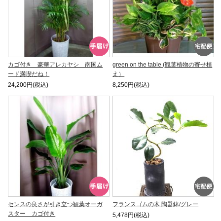
カゴ付き 豪華アレカヤシ 南国ム
green on the table (観葉植物の寄せ植
ード満喫だね！
え）
24,200円(税込)
8,250円(税込)
センスの良さが引き立つ観葉オーガ
フランスゴムの木 陶器鉢/グレー
スター カゴ付き
5,478円(税込)