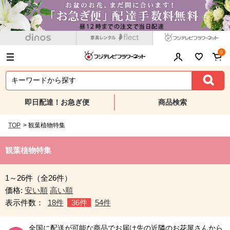
0
即日配達！お急ぎ便
商品検索
TOP
>
観葉植物特集
観葉植物特集
1～26件（全26件）
価格:
安い順
高い順
表示件数：
18件
36件
54件
全国に配送が可能な商品でお届け先の近隣のお花屋さんから