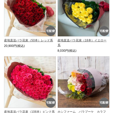
産地直送バラ花束（50本）レッド系
産地直送バラ花束（18本）イエロー
系
20,900円(税込)
8,030円(税込)
産地直送バラ花束（108本）ピンク系
ホシファーム バラブーケ カラフ