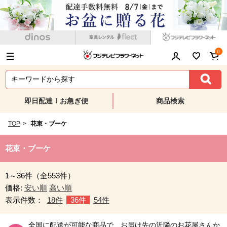
0
即日配達！お急ぎ便
商品検索
TOP
>
花束・ブーケ
花束・ブーケ
1～36件（全553件）
価格:
安い順
高い順
表示件数：
18件
36件
54件
全国に配送が可能な商品で、お届け先の近隣のお花屋さんか