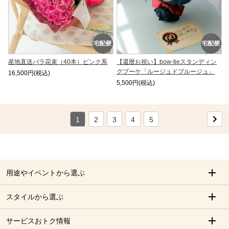
産地直送バラ花束（40本）ピンク系
【還暦お祝い】bow-tieスタンディン
グブーケ「ルージュドブルージュ」
16,500円(税込)
5,500円(税込)
1
2
3
4
5
用途やイベントから選ぶ
スタイルから選ぶ
サービスおトク情報