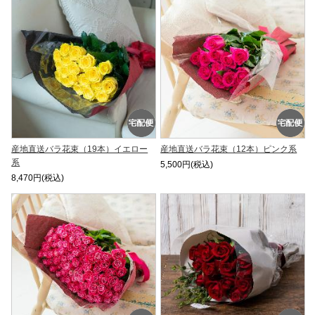
産地直送バラ花束（19本）イエロー
産地直送バラ花束（12本）ピンク系
系
5,500円(税込)
8,470円(税込)