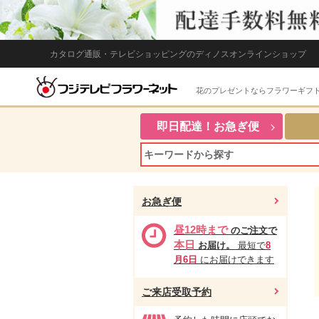
カタログ通販・テレビショッピングのディノスオンラインショップ
花のプレゼントならフラワーギフ
即日配達！お急ぎ便
お急ぎ便
昼12時まで
のご注文で
本日
お届け。
最短で
8
月6日
にお届けできます
ご来店受取予約