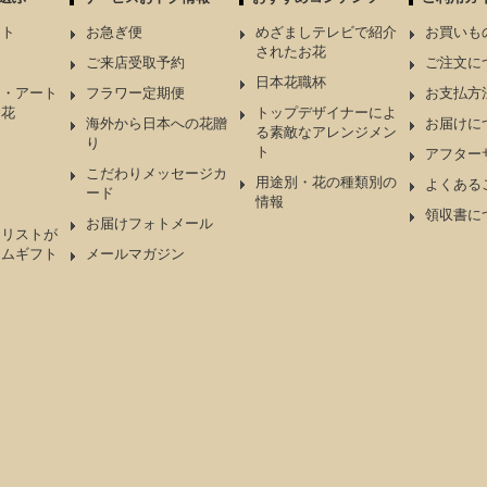
ント
お急ぎ便
めざましテレビで紹介
お買いも
されたお花
ケ
ご来店受取予約
ご注文に
日本花職杯
ド・アート
フラワー定期便
お支払方
造花
トップデザイナーによ
海外から日本への花贈
お届けに
る素敵なアレンジメン
り
ト
アフター
こだわりメッセージカ
用途別・花の種類別の
よくある
ード
情報
領収書に
お届けフォトメール
ーリストが
アムギフト
メールマガジン