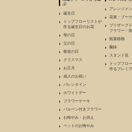
ぶ
アレンジメ
誕生日
花束・ブー
トップフローリストが
プリザーブ
作る誕生日のお花
フラワー・
母の日
観葉植物
父の日
蘭鉢
敬老の日
スタンド花
クリスマス
トップフロ
お正月
作るプレミ
成人のお祝い
バレンタイン
ホワイトデー
フラワーケーキ
バルーン付きフラワー
お悔やみ・お供え
ペットのお悔やみ