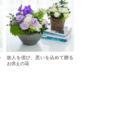
ト
故人を偲び、思いを込めて贈る
お供えの花