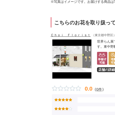
※写真はイメージです。お届けする商品は
こちらのお花を取り扱っ
Ｃｈｏｉ Ｆｌｏｒｉｓｔ
（東京都中野区
世界らん展
す。東中野
店舗の詳細
0.0
（
）
0件