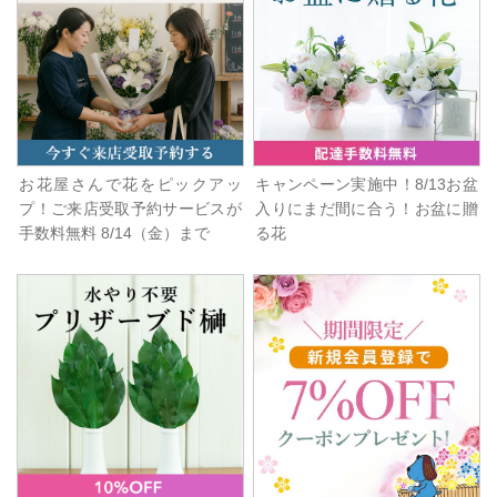
お花屋さんで花をピックアッ
キャンペーン実施中！8/13お盆
プ！ご来店受取予約サービスが
入りにまだ間に合う！お盆に贈
手数料無料 8/14（金）まで
る花