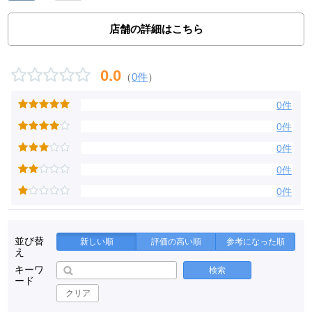
店舗の詳細はこちら
0.0
（
0件
）
0件
0件
0件
0件
0件
並び替
新しい順
評価の高い順
参考になった順
え
キーワ
検索
ード
クリア