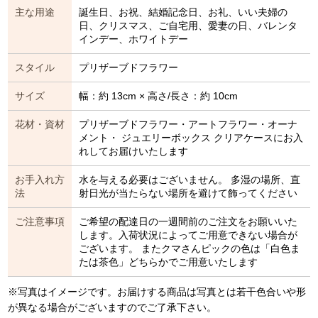
主な用途
誕生日、お祝、結婚記念日、お礼、いい夫婦の
日、クリスマス、ご自宅用、愛妻の日、バレンタ
インデー、ホワイトデー
スタイル
プリザーブドフラワー
サイズ
幅：約 13cm × 高さ/長さ：約 10cm
花材・資材
プリザーブドフラワー・アートフラワー・オーナ
メント・ ジュエリーボックス クリアケースにお入
れしてお届けいたします
お手入れ方
水を与える必要はございません。 多湿の場所、直
法
射日光が当たらない場所を避けて飾ってください
ご注意事項
ご希望の配達日の一週間前のご注文をお願いいた
します。入荷状況によってご用意できない場合が
ございます。 またクマさんピックの色は「白色ま
たは茶色」どちらかでご用意いたします
※写真はイメージです。お届けする商品は写真とは若干色合いや形
が異なる場合がございますのでご了承下さい。