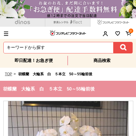
0
即日配達！お急ぎ便
商品検索
TOP
>
胡蝶蘭 大輪系 白 ５本立 50～55輪前後
胡蝶蘭 大輪系 白 ５本立 50～55輪前後