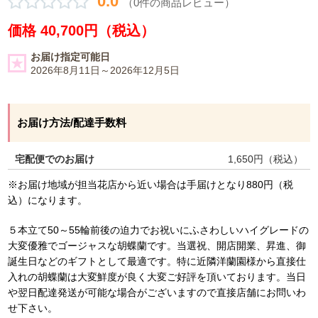
0.0
（0件の商品レビュー）
価格 40,700円（税込）
お届け指定可能日
2026年8月11日～2026年12月5日
お届け方法/配達手数料
宅配便でのお届け
1,650
円（税込）
※お届け地域が担当花店から近い場合は手届けとなり880円（税
込）になります。
５本立て50～55輪前後の迫力でお祝いにふさわしいハイグレードの
大変優雅でゴージャスな胡蝶蘭です。当選祝、開店開業、昇進、御
誕生日などのギフトとして最適です。特に近隣洋蘭園様から直接仕
入れの胡蝶蘭は大変鮮度が良く大変ご好評を頂いております。当日
や翌日配達発送が可能な場合がございますので直接店舗にお問いわ
せ下さい。