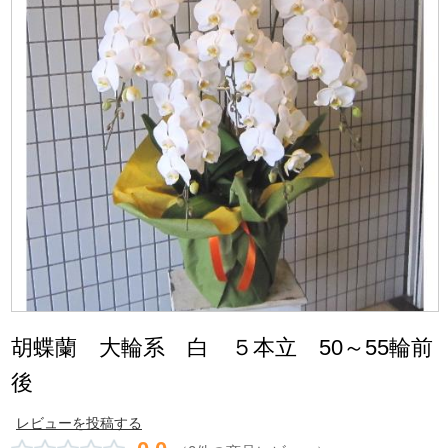
胡蝶蘭 大輪系 白 ５本立 50～55輪前
後
レビューを投稿する