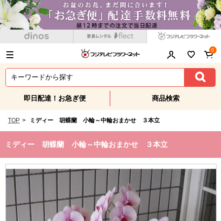
0
即日配達！お急ぎ便
商品検索
TOP
>
ミディー 胡蝶蘭 小輪～中輪おまかせ ３本立
ミディー 胡蝶蘭 小輪～中輪おまかせ ３本立