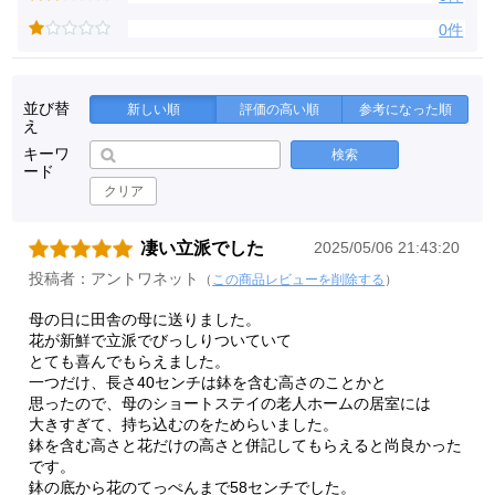
0件
並び替
新しい順
評価の高い順
参考になった順
え
キーワ
検索
ード
クリア
凄い立派でした
2025/05/06 21:43:20
投稿者：アントワネット
（
この商品レビューを削除する
）
母の日に田舎の母に送りました。
花が新鮮で立派でびっしりついていて
とても喜んでもらえました。
一つだけ、長さ40センチは鉢を含む高さのことかと
思ったので、母のショートステイの老人ホームの居室には
大きすぎて、持ち込むのをためらいました。
鉢を含む高さと花だけの高さと併記してもらえると尚良かった
です。
鉢の底から花のてっぺんまで58センチでした。