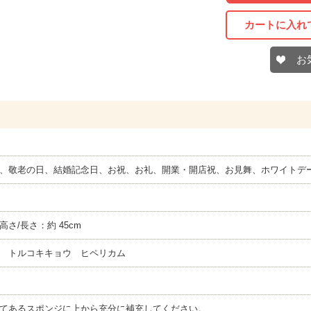
カートに入れ
お
、敬老の日、結婚記念日、お祝、お礼、開業・開店祝、お見舞、ホワイトデー
 高さ/長さ：約 45cm
 トルコキキョウ ヒペリカム
てあるスポンジに上から充分に補充してください。