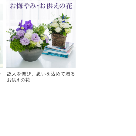
ト
故人を偲び、思いを込めて贈る
お供えの花