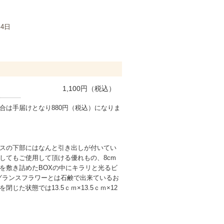
月4日
1,100
円（税込）
合は手届けとなり880円（税込）になりま
スの下部にはなんと引き出しが付いてい
してもご使用して頂ける優れもの、8cm
を敷き詰めたBOXの中にキラリと光るビ
グランスフラワーとは石鹸で出来ているお
じた状態では13.5ｃｍ×13.5ｃｍ×12