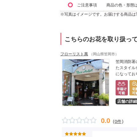
ご注意事項
商品の色・形態
※写真はイメージです。お届けする商品は
こちらのお花を取り扱っ
フローリスト萬
（岡山県笠岡市）
笠岡消防署
たスタイル
になってお
店舗の詳細
0.0
（
）
0件