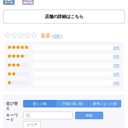
店舗の詳細はこちら
0.0
（
0件
）
0件
0件
0件
0件
0件
並び替
新しい順
評価の高い順
参考になった順
え
キーワ
検索
ード
クリア