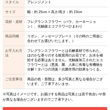
スタイル
アレンジメント
サイズ
幅：約 25cm × 高さ/長さ：約 23cm
花材・資材
フレグランスフラワー（バラ、カーネーショ
ン）、光触媒エコフラワーひまわり
商品同梱
リボン、メッセージプレート（その時のご用途に
合わせてお選びいたします。）
お手入れ方
フレグランスフラワーとは石鹸素材で作られた、
法
ほのかな香りのする観賞用のお花です。お水を補
給する必要はありません。光触媒加工されたエコ
フラワーとは（悪臭、菌、人体に有毒な有機物を
分解！タバコの消臭！抗菌作用の効果をつくる。
ご注意事項
商品の色・形態は、多少写真と異なる場合がござ
います。ご了承下さいませ。
※写真はイメージです。お届けする商品は写真とは若干色合いや形
が異なる場合がございますのでご了承下さい。