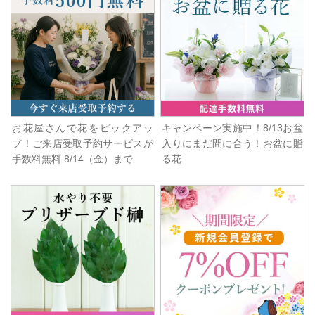
お花屋さんで花をピックアッ
キャンペーン実施中！8/13お盆
プ！ご来店受取予約サービスが
入りにまだ間に合う！お盆に贈
手数料無料 8/14（金）まで
る花