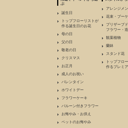
ぶ
アレンジメ
誕生日
花束・ブー
トップフローリストが
プリザーブ
作る誕生日のお花
フラワー・
母の日
観葉植物
父の日
蘭鉢
敬老の日
スタンド花
クリスマス
トップフロ
お正月
作るプレミ
成人のお祝い
バレンタイン
ホワイトデー
フラワーケーキ
バルーン付きフラワー
お悔やみ・お供え
ペットのお悔やみ