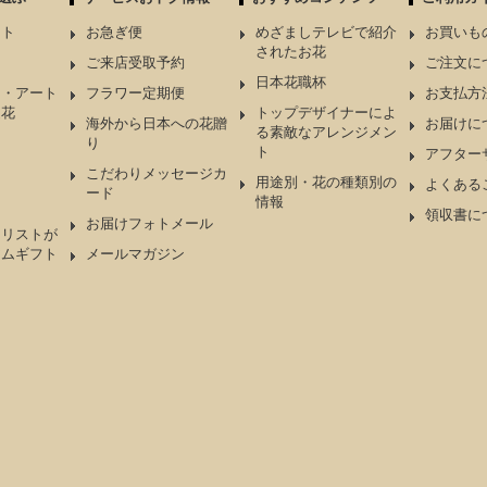
ント
お急ぎ便
めざましテレビで紹介
お買いも
されたお花
ケ
ご来店受取予約
ご注文に
日本花職杯
ド・アート
フラワー定期便
お支払方
造花
トップデザイナーによ
海外から日本への花贈
お届けに
る素敵なアレンジメン
り
ト
アフター
こだわりメッセージカ
用途別・花の種類別の
よくある
ード
情報
領収書に
お届けフォトメール
ーリストが
アムギフト
メールマガジン