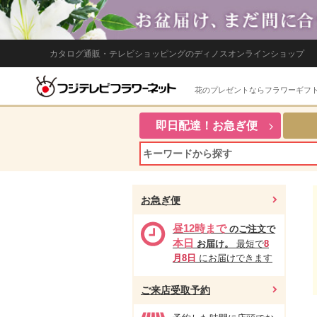
カタログ通販・テレビショッピングのディノスオンラインショップ
花のプレゼントならフラワーギフ
即日配達！お急ぎ便
お急ぎ便
昼12時まで
のご注文で
本日
お届け。
最短で
8
月8日
にお届けできます
ご来店受取予約