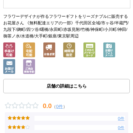
フラワーデザイナが作るフラワーギフトをリーズナブルに販売する
お花屋さん 《無料配達エリアの一部》千代田区全域/市ヶ谷/半蔵門/
九段下/麹町/四ツ谷/曙橋/永田町/赤坂見附/竹橋/神保町/小川町/神田/
御茶ノ水/水道橋/大手町/銀座/東京駅周辺
店舗の詳細はこちら
0.0
（
0件
）
0件
0件