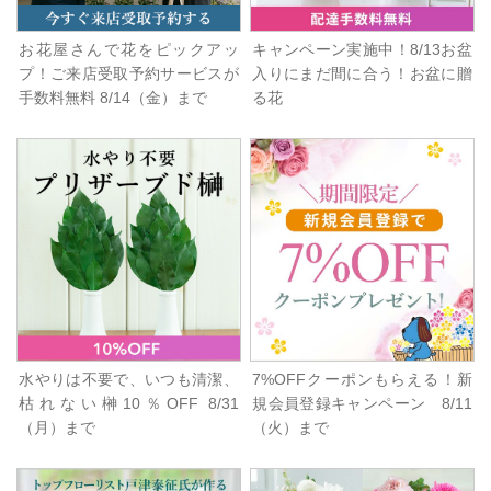
お花屋さんで花をピックアッ
キャンペーン実施中！8/13お盆
プ！ご来店受取予約サービスが
入りにまだ間に合う！お盆に贈
手数料無料 8/14（金）まで
る花
水やりは不要で、いつも清潔、
7%OFFクーポンもらえる！新
枯れない榊10％OFF 8/31
規会員登録キャンペーン 8/11
（月）まで
（火）まで