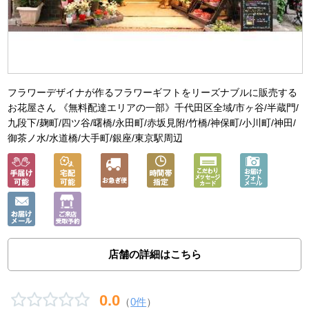
フラワーデザイナが作るフラワーギフトをリーズナブルに販売する
お花屋さん 《無料配達エリアの一部》千代田区全域/市ヶ谷/半蔵門/
九段下/麹町/四ツ谷/曙橋/永田町/赤坂見附/竹橋/神保町/小川町/神田/
御茶ノ水/水道橋/大手町/銀座/東京駅周辺
店舗の詳細はこちら
0.0
（
0件
）