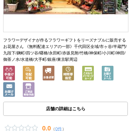
フラワーデザイナが作るフラワーギフトをリーズナブルに販売する
お花屋さん 《無料配達エリアの一部》千代田区全域/市ヶ谷/半蔵門/
九段下/麹町/四ツ谷/曙橋/永田町/赤坂見附/竹橋/神保町/小川町/神田/
御茶ノ水/水道橋/大手町/銀座/東京駅周辺
店舗の詳細はこちら
0.0
（
0件
）