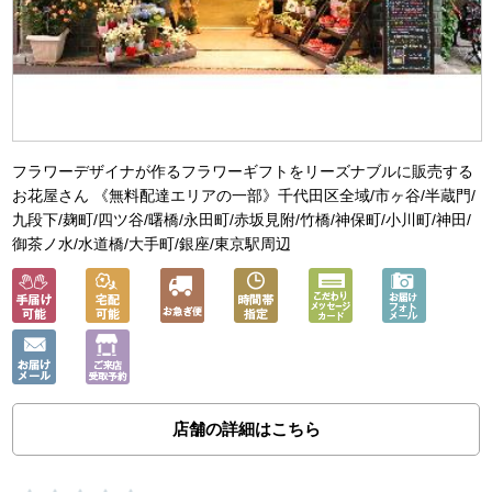
フラワーデザイナが作るフラワーギフトをリーズナブルに販売する
お花屋さん 《無料配達エリアの一部》千代田区全域/市ヶ谷/半蔵門/
九段下/麹町/四ツ谷/曙橋/永田町/赤坂見附/竹橋/神保町/小川町/神田/
御茶ノ水/水道橋/大手町/銀座/東京駅周辺
店舗の詳細はこちら