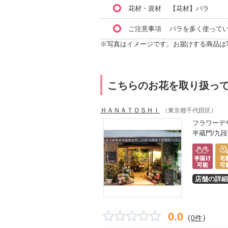
花材・資材
【花材】バラ そ
ご注意事項
バラを多く使ってい
※写真はイメージです。お届けする商品は
こちらのお花を取り扱っ
ＨＡＮＡＴＯＳＨＩ
（東京都千代田区）
フラワーデ
半蔵門/九段
店舗の詳細
0.0
（
）
0件