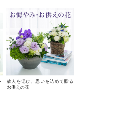
ト
故人を偲び、思いを込めて贈る
お供えの花