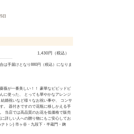
月5日
1,430
円（税込）
合は手届けとなり880円（税込）になりま
薔薇が一番美しい！！ 豪華なビビッドピ
んに使った、 とっても華やかなアレンジ
・結婚祝いなど様々なお祝い事や、 コンサ
す。 器付きですので花瓶に移しかえる手
。 当店では高品質のお花を低価格で販売
花に詳しい人への贈り物にもご安心してお
(ハナトシ) 市ヶ谷・九段下・半蔵門・麹