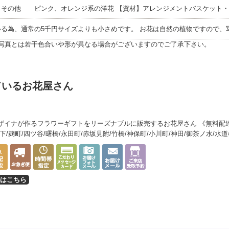
の他 ピンク、オレンジ系の洋花 【資材】アレンジメントバスケット・
る為、通常の5千円サイズよりも小さめです。 お花は自然の植物ですので、
写真とは若干色合いや形が異なる場合がございますのでご了承下さい。
ているお花屋さん
ザイナが作るフラワーギフトをリーズナブルに販売するお花屋さん 《無料配達
下/麹町/四ツ谷/曙橋/永田町/赤坂見附/竹橋/神保町/小川町/神田/御茶ノ水/水
はこちら