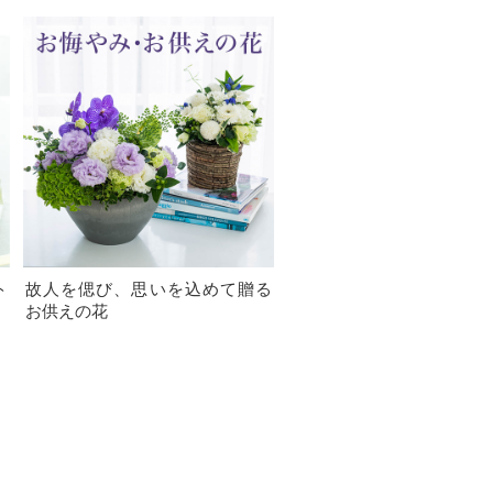
ト
故人を偲び、思いを込めて贈る
お供えの花