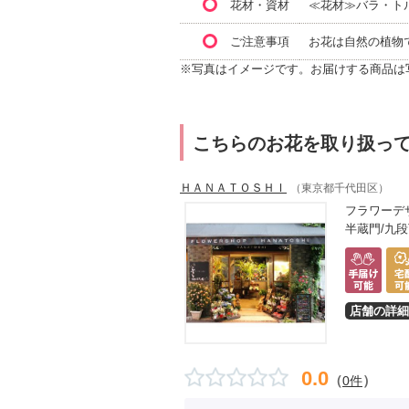
花材・資材
≪花材≫バラ・ト
ご注意事項
お花は自然の植物
※写真はイメージです。お届けする商品は
こちらのお花を取り扱っ
ＨＡＮＡＴＯＳＨＩ
（東京都千代田区）
フラワーデ
半蔵門/九段
店舗の詳細
0.0
（
）
0件