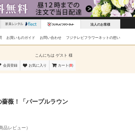
法人のお客様
問
お買いものガイド
お問い合わせ
フジテレビフラワーネットの想い
こんにちは
ゲスト 様
会員登録
お気に入り
カート(
0
)
の薔薇！「パープルラウン
の商品レビュー）