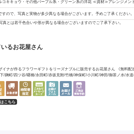
ルコキキョウ・その他パープル系・グリーン系の洋花 ≪資材≫アレンジメン
ですので、写真と実物が多少異なる場合がございます。予めご了承ください
写真とは若干色合いや形が異なる場合がございますのでご了承下さい。
ているお花屋さん
ザイナが作るフラワーギフトをリーズナブルに販売するお花屋さん 《無料配達
下/麹町/四ツ谷/曙橋/永田町/赤坂見附/竹橋/神保町/小川町/神田/御茶ノ水/水
はこちら