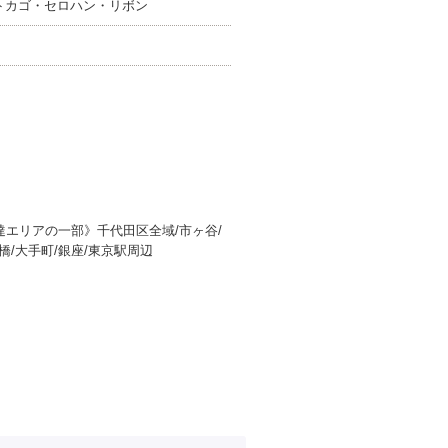
トカゴ・セロハン・リボン
。
エリアの一部》千代田区全域/市ヶ谷/
道橋/大手町/銀座/東京駅周辺