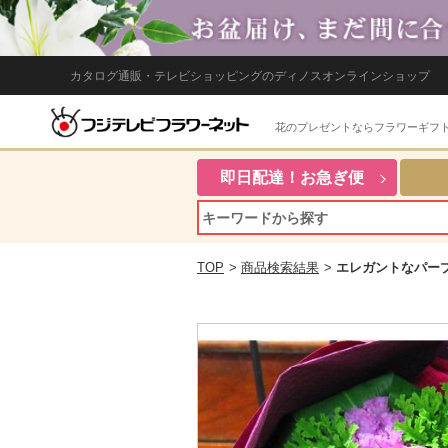
カタログ通販・テレビショッピングのディノスオンラインショップ
花のプレゼントならフラワーギフ
即日配達！お急ぎ便
TOP
>
商品検索結果
>
エレガントなパー