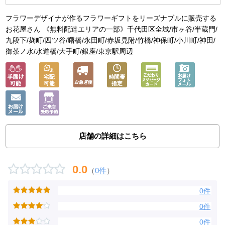
フラワーデザイナが作るフラワーギフトをリーズナブルに販売する
お花屋さん 《無料配達エリアの一部》千代田区全域/市ヶ谷/半蔵門/
九段下/麹町/四ツ谷/曙橋/永田町/赤坂見附/竹橋/神保町/小川町/神田/
御茶ノ水/水道橋/大手町/銀座/東京駅周辺
店舗の詳細はこちら
0.0
（
0件
）
0件
0件
0件